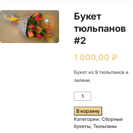
Букет
тюльпанов
#2
1 800,00
₽
Букет из 9 тюльпанов и
зелени.
Количество
товара
Букет
В корзину
тюльпанов
Категории:
Сборные
#2
букеты
,
Тюльпаны