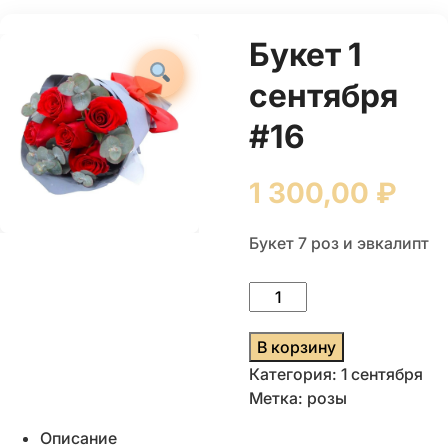
Букет 1
сентября
#16
1 300,00
₽
Букет 7 роз и эвкалипт
Количество
товара
Букет
В корзину
1
Категория:
1 сентября
сентября
Метка:
розы
#16
Описание