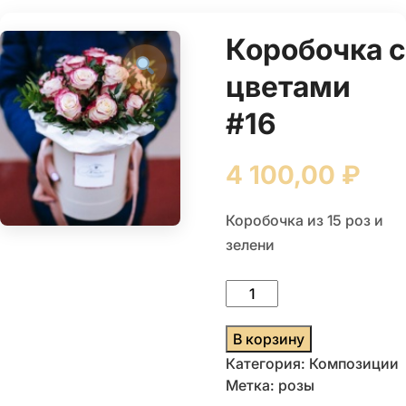
Коробочка с
цветами
#16
4 100,00
₽
Коробочка из 15 роз и
зелени
Количество
товара
Коробочка
В корзину
с
Категория:
Композиции
цветами
Метка:
розы
#16