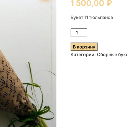
1 500,00
₽
Букет 11 тюльпанов
Количество
товара
Букет
В корзину
тюльпанов
Категории:
Сборные бук
#10