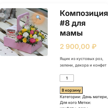
Композиция
#8 для
мамы
2 900,00
₽
Ящик из кустовых роз,
зелени, декора и конфет
Количество
товара
Композиция
В корзину
#8
Категории:
День матери
,
для
Для кого
Метки:
мамы